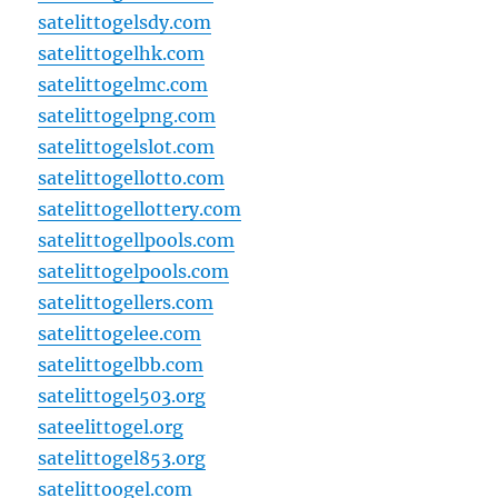
satelittogelsdy.com
satelittogelhk.com
satelittogelmc.com
satelittogelpng.com
satelittogelslot.com
satelittogellotto.com
satelittogellottery.com
satelittogellpools.com
satelittogelpools.com
satelittogellers.com
satelittogelee.com
satelittogelbb.com
satelittogel503.org
sateelittogel.org
satelittogel853.org
satelittoogel.com