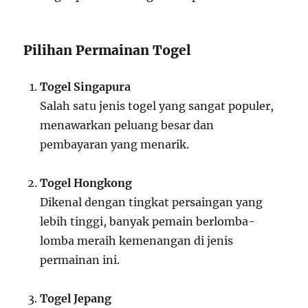
Pilihan Permainan Togel
Togel Singapura
Salah satu jenis togel yang sangat populer,
menawarkan peluang besar dan
pembayaran yang menarik.
Togel Hongkong
Dikenal dengan tingkat persaingan yang
lebih tinggi, banyak pemain berlomba-
lomba meraih kemenangan di jenis
permainan ini.
Togel Jepang