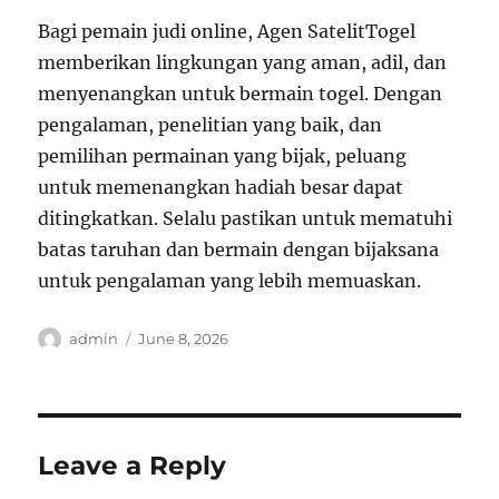
Bagi pemain judi online, Agen SatelitTogel
memberikan lingkungan yang aman, adil, dan
menyenangkan untuk bermain togel. Dengan
pengalaman, penelitian yang baik, dan
pemilihan permainan yang bijak, peluang
untuk memenangkan hadiah besar dapat
ditingkatkan. Selalu pastikan untuk mematuhi
batas taruhan dan bermain dengan bijaksana
untuk pengalaman yang lebih memuaskan.
Author
Posted
admin
June 8, 2026
on
Leave a Reply