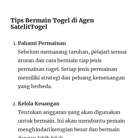
Tips Bermain Togel di Agen
SatelitTogel
Pahami Permainan
Sebelum memasang taruhan, pelajari semua
aturan dan cara bermain tiap jenis
permainan togel. Setiap jenis permainan
memiliki strategi dan peluang kemenangan
yang berbeda.
Kelola Keuangan
Tentukan anggaran yang akan digunakan
untuk bermain. Ini akan membantu pemain
menghindari kerugian besar dan bermain