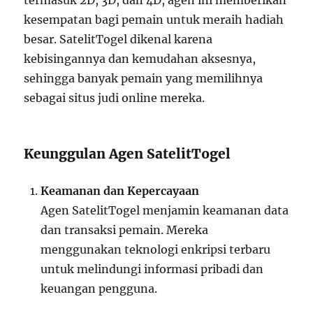
termasuk 2D, 3D, dan 4D, agen ini memberikan
kesempatan bagi pemain untuk meraih hadiah
besar. SatelitTogel dikenal karena
kebisingannya dan kemudahan aksesnya,
sehingga banyak pemain yang memilihnya
sebagai situs judi online mereka.
Keunggulan Agen SatelitTogel
Keamanan dan Kepercayaan
Agen SatelitTogel menjamin keamanan data
dan transaksi pemain. Mereka
menggunakan teknologi enkripsi terbaru
untuk melindungi informasi pribadi dan
keuangan pengguna.