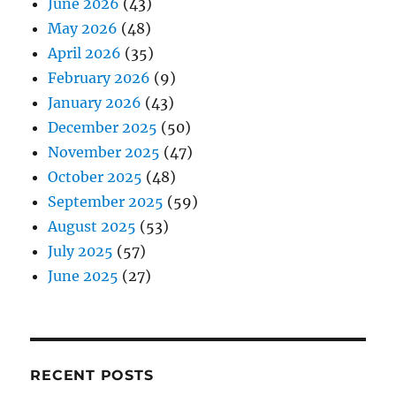
June 2026
(43)
May 2026
(48)
April 2026
(35)
February 2026
(9)
January 2026
(43)
December 2025
(50)
November 2025
(47)
October 2025
(48)
September 2025
(59)
August 2025
(53)
July 2025
(57)
June 2025
(27)
RECENT POSTS