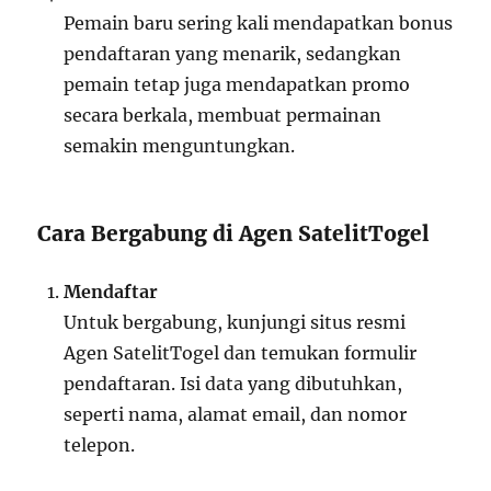
Pemain baru sering kali mendapatkan bonus
pendaftaran yang menarik, sedangkan
pemain tetap juga mendapatkan promo
secara berkala, membuat permainan
semakin menguntungkan.
Cara Bergabung di Agen SatelitTogel
Mendaftar
Untuk bergabung, kunjungi situs resmi
Agen SatelitTogel dan temukan formulir
pendaftaran. Isi data yang dibutuhkan,
seperti nama, alamat email, dan nomor
telepon.