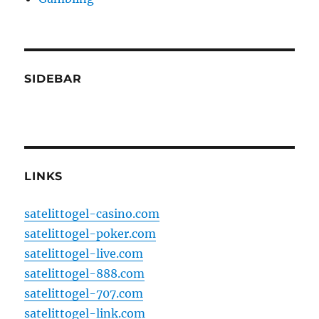
SIDEBAR
LINKS
satelittogel-casino.com
satelittogel-poker.com
satelittogel-live.com
satelittogel-888.com
satelittogel-707.com
satelittogel-link.com