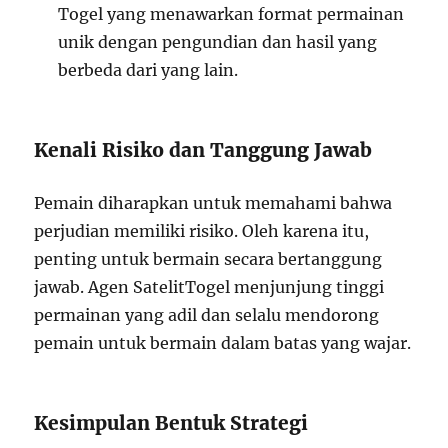
Togel yang menawarkan format permainan
unik dengan pengundian dan hasil yang
berbeda dari yang lain.
Kenali Risiko dan Tanggung Jawab
Pemain diharapkan untuk memahami bahwa
perjudian memiliki risiko. Oleh karena itu,
penting untuk bermain secara bertanggung
jawab. Agen SatelitTogel menjunjung tinggi
permainan yang adil dan selalu mendorong
pemain untuk bermain dalam batas yang wajar.
Kesimpulan Bentuk Strategi