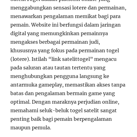
menggabungkan sensasi lotere dan permainan,
menawarkan pengalaman memikat bagi para
pemain. Website ini berfungsi dalam jaringan
digital yang memungkinkan pemainnya
mengakses berbagai permainan judi,
khususnya yang fokus pada permainan togel
(lotere). Istilah “link satelittogel” mengacu
pada saluran atau tautan tertentu yang
menghubungkan pengguna langsung ke
antarmuka gameplay, memastikan akses tanpa
batas dan pengalaman bermain game yang
optimal. Dengan maraknya perjudian online,
memahami seluk-beluk togel satelit sangat
penting baik bagi pemain berpengalaman
maupun pemula.