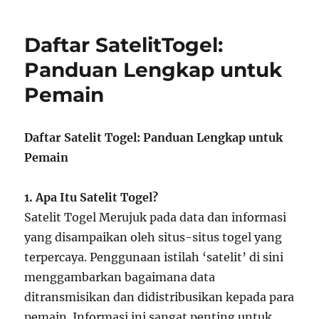
Alternatif
SatelitTogel:
Daftar SatelitTogel:
Solusi
Terbaik
Panduan Lengkap untuk
untuk
Pemain
Taruhan
Aman
Daftar Satelit Togel: Panduan Lengkap untuk
Pemain
1. Apa Itu Satelit Togel?
Satelit Togel Merujuk pada data dan informasi
yang disampaikan oleh situs-situs togel yang
terpercaya. Penggunaan istilah ‘satelit’ di sini
menggambarkan bagaimana data
ditransmisikan dan didistribusikan kepada para
pemain. Informasi ini sangat penting untuk