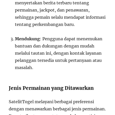
menyertakan berita terbaru tentang
permainan, jackpot, dan penawaran,
sehingga pemain selalu mendapat informasi
tentang perkembangan baru.
Mendukung
: Pengguna dapat menemukan
bantuan dan dukungan dengan mudah
melalui tautan ini, dengan kontak layanan
pelanggan tersedia untuk pertanyaan atau
masalah.
Jenis Permainan yang Ditawarkan
SatelitTogel melayani berbagai preferensi
dengan menawarkan berbagai jenis permainan.