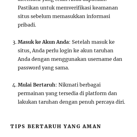
Pastikan untuk memverifikasi keamanan
situs sebelum memasukkan informasi
pribadi.
Masuk ke Akun Anda
: Setelah masuk ke
situs, Anda perlu login ke akun taruhan
Anda dengan menggunakan username dan
password yang sama.
Mulai Bertaruh
: Nikmati berbagai
permainan yang tersedia di platform dan
lakukan taruhan dengan penuh percaya diri.
TIPS BERTARUH YANG AMAN