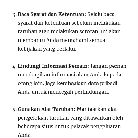
Baca Syarat dan Ketentuan
: Selalu baca
syarat dan ketentuan sebelum melakukan
taruhan atau melakukan setoran. Ini akan
membantu Anda memahami semua
kebijakan yang berlaku.
Lindungi Informasi Pemain
: Jangan pernah
membagikan informasi akun Anda kepada
orang lain. Jaga kerahasiaan data pribadi
Anda untuk mencegah perlindungan.
Gunakan Alat Taruhan
: Manfaatkan alat
pengelolaan taruhan yang ditawarkan oleh
beberapa situs untuk pelacak pengeluaran
Anda.