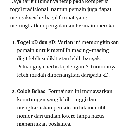
Daya tarik utamanya tetap pada kompetisi
togel tradisional, namun pemain juga dapat
mengakses berbagai format yang
meningkatkan pengalaman bermain mereka.
Togel 2D dan 3D
: Varian ini memungkinkan
pemain untuk memilih masing-masing
digit lebih sedikit atau lebih banyak.
Peluangnya berbeda, dengan 2D umumnya
lebih mudah dimenangkan daripada 3D.
Colok Bebas
: Permainan ini menawarkan
keuntungan yang lebih tinggi dan
mengharuskan pemain untuk memilih
nomor dari undian lotere tanpa harus
menentukan posisinya.