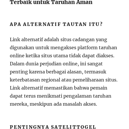
Terbaik untuk Taruhan Aman
APA ALTERNATIF TAUTAN ITU?
Link alternatif adalah situs cadangan yang
digunakan untuk mengakses platform taruhan
online ketika situs utama tidak dapat diakses.
Dalam dunia perjudian online, ini sangat
penting karena berbagai alasan, termasuk
keterbatasan regional atau pemeliharaan situs.
Link alternatif memastikan bahwa pemain
dapat terus menikmati pengalaman taruhan
mereka, meskipun ada masalah akses.
PENTINGNYA SATELITTOGEL