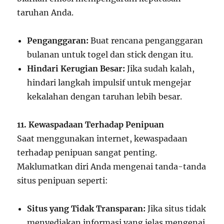
taruhan Anda.
Penganggaran:
Buat rencana penganggaran
bulanan untuk togel dan stick dengan itu.
Hindari Kerugian Besar:
Jika sudah kalah,
hindari langkah impulsif untuk mengejar
kekalahan dengan taruhan lebih besar.
11. Kewaspadaan Terhadap Penipuan
Saat menggunakan internet, kewaspadaan
terhadap penipuan sangat penting.
Maklumatkan diri Anda mengenai tanda-tanda
situs penipuan seperti:
Situs yang Tidak Transparan:
Jika situs tidak
menyediakan informasi yang jelas mengenai