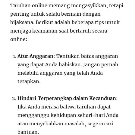
Taruhan online memang mengasyikkan, tetapi
penting untuk selalu bermain dengan
bijaksana. Berikut adalah beberapa tips untuk
menjaga keamanan saat bertaruh secara
online:
Atur Anggaran
: Tentukan batas anggaran
yang dapat Anda habiskan. Jangan pernah
melebihi anggaran yang telah Anda
tetapkan.
Hindari Terperangkap dalam Kecanduan
:
Jika Anda merasa bahwa taruhan dapat
mengganggu kehidupan sehari-hari Anda
atau menyebabkan masalah, segera cari
bantuan.