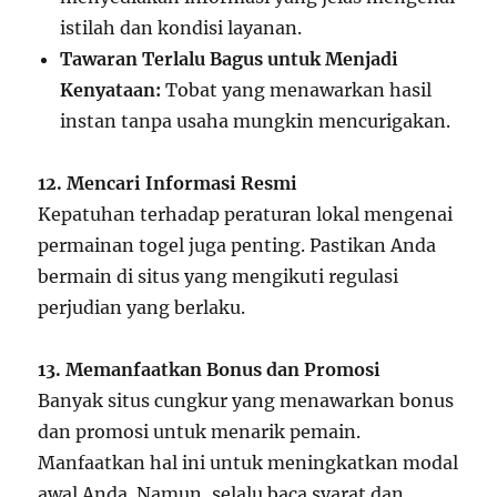
istilah dan kondisi layanan.
Tawaran Terlalu Bagus untuk Menjadi
Kenyataan:
Tobat yang menawarkan hasil
instan tanpa usaha mungkin mencurigakan.
12. Mencari Informasi Resmi
Kepatuhan terhadap peraturan lokal mengenai
permainan togel juga penting. Pastikan Anda
bermain di situs yang mengikuti regulasi
perjudian yang berlaku.
13. Memanfaatkan Bonus dan Promosi
Banyak situs cungkur yang menawarkan bonus
dan promosi untuk menarik pemain.
Manfaatkan hal ini untuk meningkatkan modal
awal Anda. Namun, selalu baca syarat dan