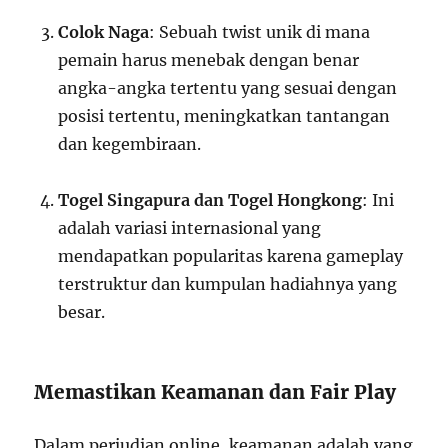
Colok Naga
: Sebuah twist unik di mana
pemain harus menebak dengan benar
angka-angka tertentu yang sesuai dengan
posisi tertentu, meningkatkan tantangan
dan kegembiraan.
Togel Singapura dan Togel Hongkong
: Ini
adalah variasi internasional yang
mendapatkan popularitas karena gameplay
terstruktur dan kumpulan hadiahnya yang
besar.
Memastikan Keamanan dan Fair Play
Dalam perjudian online, keamanan adalah yang