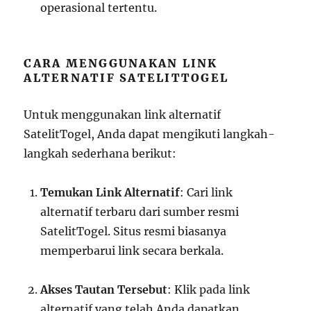
operasional tertentu.
CARA MENGGUNAKAN LINK
ALTERNATIF SATELITTOGEL
Untuk menggunakan link alternatif
SatelitTogel, Anda dapat mengikuti langkah-
langkah sederhana berikut:
Temukan Link Alternatif
: Cari link
alternatif terbaru dari sumber resmi
SatelitTogel. Situs resmi biasanya
memperbarui link secara berkala.
Akses Tautan Tersebut
: Klik pada link
alternatif yang telah Anda dapatkan.