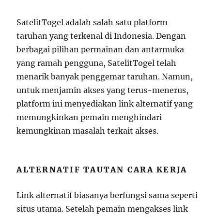
SatelitTogel adalah salah satu platform
taruhan yang terkenal di Indonesia. Dengan
berbagai pilihan permainan dan antarmuka
yang ramah pengguna, SatelitTogel telah
menarik banyak penggemar taruhan. Namun,
untuk menjamin akses yang terus-menerus,
platform ini menyediakan link alternatif yang
memungkinkan pemain menghindari
kemungkinan masalah terkait akses.
ALTERNATIF TAUTAN CARA KERJA
Link alternatif biasanya berfungsi sama seperti
situs utama. Setelah pemain mengakses link