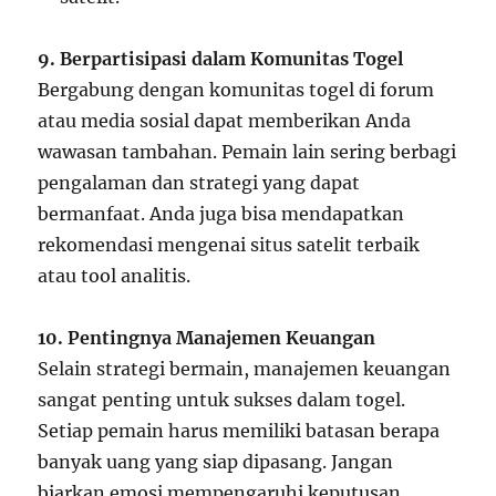
9. Berpartisipasi dalam Komunitas Togel
Bergabung dengan komunitas togel di forum
atau media sosial dapat memberikan Anda
wawasan tambahan. Pemain lain sering berbagi
pengalaman dan strategi yang dapat
bermanfaat. Anda juga bisa mendapatkan
rekomendasi mengenai situs satelit terbaik
atau tool analitis.
10. Pentingnya Manajemen Keuangan
Selain strategi bermain, manajemen keuangan
sangat penting untuk sukses dalam togel.
Setiap pemain harus memiliki batasan berapa
banyak uang yang siap dipasang. Jangan
biarkan emosi mempengaruhi keputusan