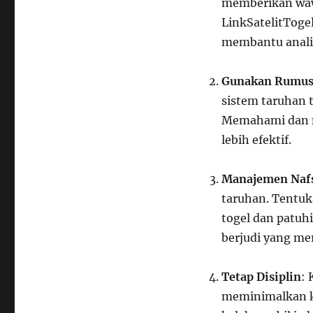
memberikan waw
LinkSatelitToge
membantu analis
Gunakan Rumus
sistem taruhan
Memahami dan m
lebih efektif.
Manajemen Naf
taruhan. Tentuk
togel dan patuhi
berjudi yang me
Tetap Disiplin
:
meminimalkan ke