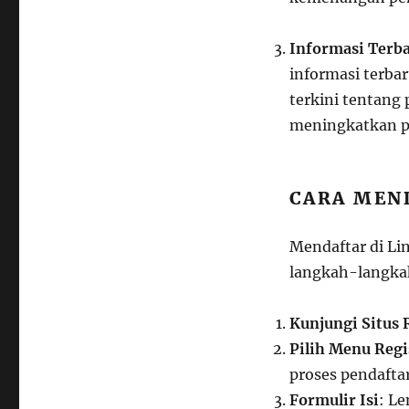
Informasi Terb
informasi terba
terkini tentang 
meningkatkan p
CARA MEN
Mendaftar di Li
langkah-langka
Kunjungi Situs
Pilih Menu Regi
proses pendafta
Formulir Isi
: Le