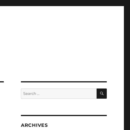
SEARCH
Search
for:
ARCHIVES