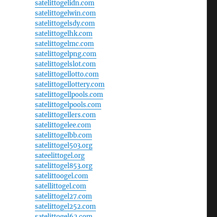
satelittogelidn.com
satelittogelwin.com
satelittogelsdy.com
satelittogelhk.com
satelittogelmc.com
satelittogelpng.com
satelittogelslot.com
satelittogellotto.com
satelittogellottery.com
satelittogellpools.com
satelittogelpools.com
satelittogellers.com
satelittogelee.com
satelittogelbb.com
satelittogel503.org
sateelittogel.org
satelittogel853.org
satelittoogel.com
satellittogel.com
satelittogel27.com
satelittogel252.com
satelittogel62.com