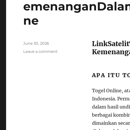
emenanganDalam
ne
LinkSateli
Posted
June 30, 2026
on
Kemenanga
on
Leave a comment
LinkSatelitTogel:MenemukanPelua
APA ITU T
Togel Online, at
Indonesia. Perm
dalam hasil und
berbagai kombin
dimainkan secar