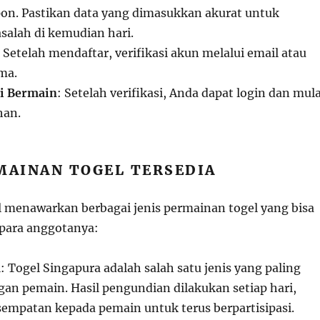
on. Pastikan data yang dimasukkan akurat untuk
alah di kemudian hari.
: Setelah mendaftar, verifikasi akun melalui email atau
ma.
i Bermain
: Setelah verifikasi, Anda dapat login dan mula
han.
MAINAN TOGEL TERSEDIA
l menawarkan berbagai jenis permainan togel yang bisa
para anggotanya:
a
: Togel Singapura adalah salah satu jenis yang paling
gan pemain. Hasil pengundian dilakukan setiap hari,
mpatan kepada pemain untuk terus berpartisipasi.