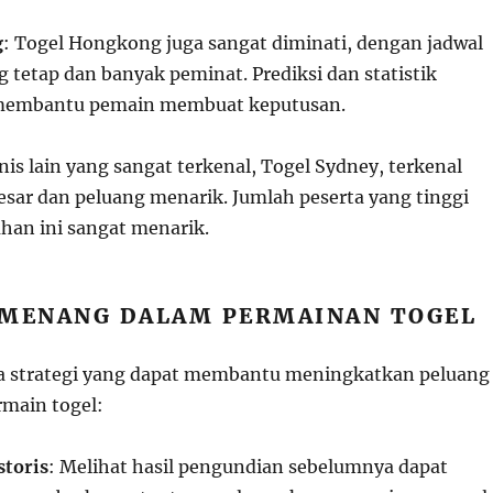
g
: Togel Hongkong juga sangat diminati, dengan jadwal
 tetap dan banyak peminat. Prediksi dan statistik
 membantu pemain membuat keputusan.
enis lain yang sangat terkenal, Togel Sydney, terkenal
esar dan peluang menarik. Jumlah peserta yang tinggi
han ini sangat menarik.
 MENANG DALAM PERMAINAN TOGEL
a strategi yang dapat membantu meningkatkan peluang
main togel:
storis
: Melihat hasil pengundian sebelumnya dapat