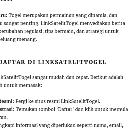
aru
: Togel merupakan permainan yang dinamis, dan
ru sangat penting. LinkSatelitTogel menyediakan berita
perubahan regulasi, tips bermain, dan strategi untuk
eluang menang.
DAFTAR DI LINKSATELITTOGEL
nkSatelitTogel sangat mudah dan cepat. Berikut adalah
h untuk memasak:
 Resmi
: Pergi ke situs resmi LinkSatelitTogel.
strasi
: Temukan tombol ‘Daftar’ dan klik untuk memula
ran.
ngkapi informasi yang diperlukan seperti nama, email,