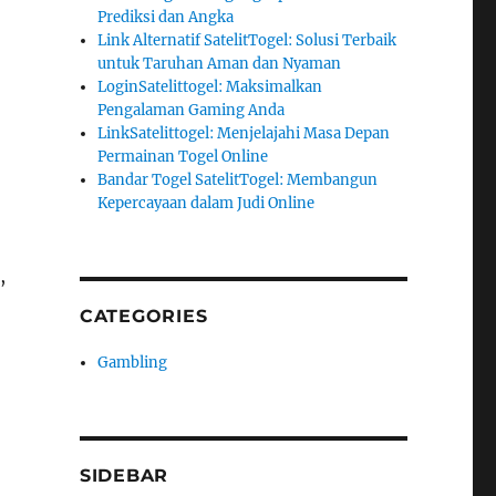
Prediksi dan Angka
Link Alternatif SatelitTogel: Solusi Terbaik
untuk Taruhan Aman dan Nyaman
LoginSatelittogel: Maksimalkan
Pengalaman Gaming Anda
LinkSatelittogel: Menjelajahi Masa Depan
Permainan Togel Online
Bandar Togel SatelitTogel: Membangun
Kepercayaan dalam Judi Online
,
CATEGORIES
Gambling
SIDEBAR