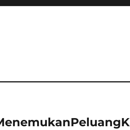
l:MenemukanPeluangK