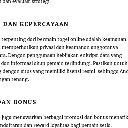
 dan evaluasi strategi.
 DAN KEPERCAYAAN
k terpenting dari bermain togel online adalah keamanan.
el memperhatikan privasi dan keamanan anggotanya
ara. Dengan penggunaan kebijakan enkripsi data yang
i dan informasi akun pemain terlindungi. Pastikan untuk
g dengan situs yang memiliki lisensi resmi, sehingga An
ngan tenang.
DAN BONUS
l juga menawarkan berbagai promosi dan bonus menarik
ndaftaran dan reward loyalitas bagi pemain setia.