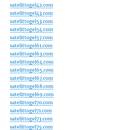
satelittogel42.com
satelittogel43.com
satelittogel53.com
satelittogel54.com
satelittogel57.com
satelittogel61.com
satelittogel63.com
satelittogel64.com
satelittogel65.com
satelittogel67.com
satelittogel68.com
satelittogel69.com
satelittogel70.com
satelittogel71.com
satelittogel73.com
satelittogel75.com