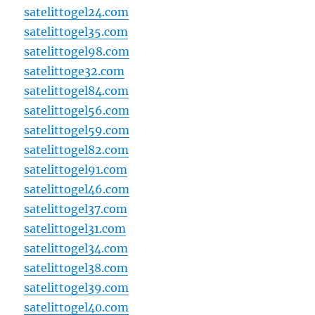
satelittogel24.com
satelittogel35.com
satelittogel98.com
satelittoge32.com
satelittogel84.com
satelittogel56.com
satelittogel59.com
satelittogel82.com
satelittogel91.com
satelittogel46.com
satelittogel37.com
satelittogel31.com
satelittogel34.com
satelittogel38.com
satelittogel39.com
satelittogel40.com