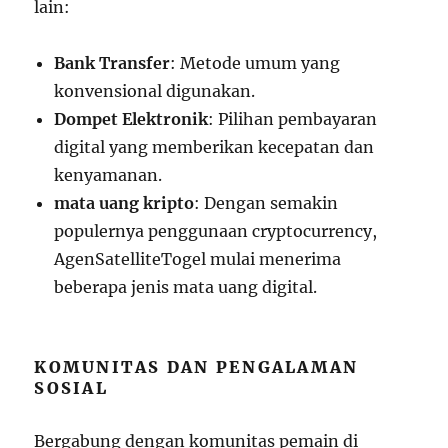
lain:
Bank Transfer
: Metode umum yang
konvensional digunakan.
Dompet Elektronik
: Pilihan pembayaran
digital yang memberikan kecepatan dan
kenyamanan.
mata uang kripto
: Dengan semakin
populernya penggunaan cryptocurrency,
AgenSatelliteTogel mulai menerima
beberapa jenis mata uang digital.
KOMUNITAS DAN PENGALAMAN
SOSIAL
Bergabung dengan komunitas pemain di