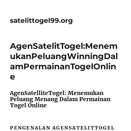
satelittogel99.org
AgenSatelitTogel:Menem
ukanPeluangWinningDal
amPermainanTogelOnlin
e
AgenSatelliteTogel: Menemukan
Peluang Menang Dalam Permainan
Togel Online
PENGENALAN AGENSATELITTOGEL