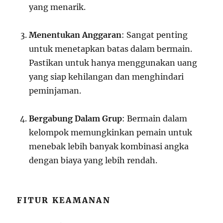
yang menarik.
Menentukan Anggaran
: Sangat penting
untuk menetapkan batas dalam bermain.
Pastikan untuk hanya menggunakan uang
yang siap kehilangan dan menghindari
peminjaman.
Bergabung Dalam Grup
: Bermain dalam
kelompok memungkinkan pemain untuk
menebak lebih banyak kombinasi angka
dengan biaya yang lebih rendah.
FITUR KEAMANAN