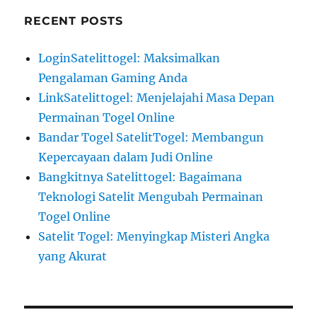
RECENT POSTS
LoginSatelittogel: Maksimalkan
Pengalaman Gaming Anda
LinkSatelittogel: Menjelajahi Masa Depan
Permainan Togel Online
Bandar Togel SatelitTogel: Membangun
Kepercayaan dalam Judi Online
Bangkitnya Satelittogel: Bagaimana
Teknologi Satelit Mengubah Permainan
Togel Online
Satelit Togel: Menyingkap Misteri Angka
yang Akurat