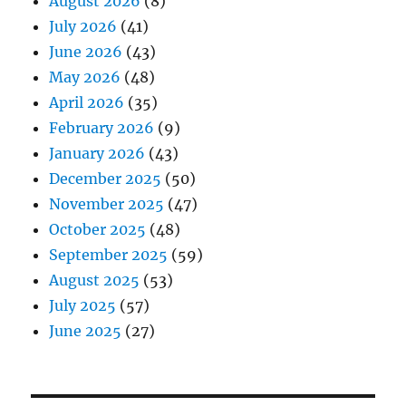
August 2026
(8)
July 2026
(41)
June 2026
(43)
May 2026
(48)
April 2026
(35)
February 2026
(9)
January 2026
(43)
December 2025
(50)
November 2025
(47)
October 2025
(48)
September 2025
(59)
August 2025
(53)
July 2025
(57)
June 2025
(27)