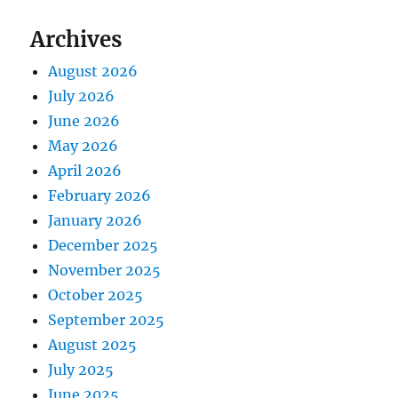
Archives
August 2026
July 2026
June 2026
May 2026
April 2026
February 2026
January 2026
December 2025
November 2025
October 2025
September 2025
August 2025
July 2025
June 2025