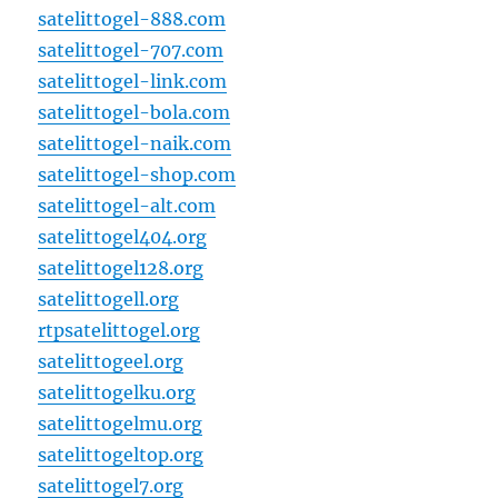
satelittogel-888.com
satelittogel-707.com
satelittogel-link.com
satelittogel-bola.com
satelittogel-naik.com
satelittogel-shop.com
satelittogel-alt.com
satelittogel404.org
satelittogel128.org
satelittogell.org
rtpsatelittogel.org
satelittogeel.org
satelittogelku.org
satelittogelmu.org
satelittogeltop.org
satelittogel7.org