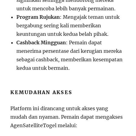
signifikan sehingga mendorong mereka
untuk mencoba lebih banyak permainan.
Program Rujukan
: Mengajak teman untuk
bergabung sering kali memberikan
keuntungan untuk kedua belah pihak.
Cashback Mingguan
: Pemain dapat
menerima persentase dari kerugian mereka
sebagai cashback, memberikan kesempatan
kedua untuk bermain.
KEMUDAHAN AKSES
Platform ini dirancang untuk akses yang
mudah dan nyaman. Pemain dapat mengakses
AgenSatelliteTogel melalui: