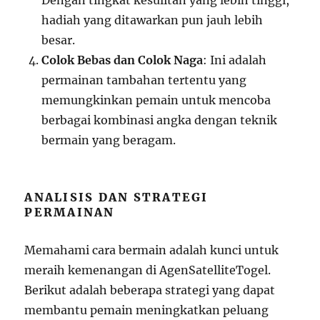
Dengan tingkat kesulitan yang lebih tinggi,
hadiah yang ditawarkan pun jauh lebih
besar.
Colok Bebas dan Colok Naga
: Ini adalah
permainan tambahan tertentu yang
memungkinkan pemain untuk mencoba
berbagai kombinasi angka dengan teknik
bermain yang beragam.
ANALISIS DAN STRATEGI
PERMAINAN
Memahami cara bermain adalah kunci untuk
meraih kemenangan di AgenSatelliteTogel.
Berikut adalah beberapa strategi yang dapat
membantu pemain meningkatkan peluang