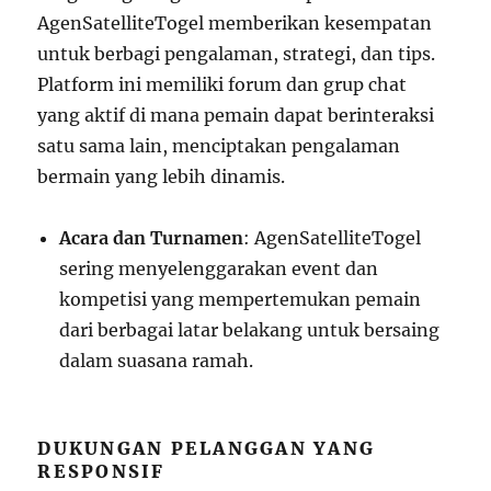
AgenSatelliteTogel memberikan kesempatan
untuk berbagi pengalaman, strategi, dan tips.
Platform ini memiliki forum dan grup chat
yang aktif di mana pemain dapat berinteraksi
satu sama lain, menciptakan pengalaman
bermain yang lebih dinamis.
Acara dan Turnamen
: AgenSatelliteTogel
sering menyelenggarakan event dan
kompetisi yang mempertemukan pemain
dari berbagai latar belakang untuk bersaing
dalam suasana ramah.
DUKUNGAN PELANGGAN YANG
RESPONSIF