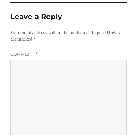
Leave a Reply
Your email address will not be published.
Required fields
are marked
*
COMMENT
*