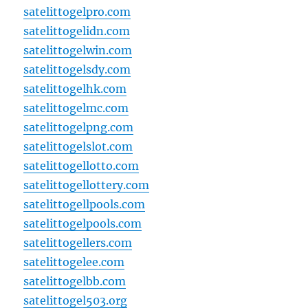
satelittogelpro.com
satelittogelidn.com
satelittogelwin.com
satelittogelsdy.com
satelittogelhk.com
satelittogelmc.com
satelittogelpng.com
satelittogelslot.com
satelittogellotto.com
satelittogellottery.com
satelittogellpools.com
satelittogelpools.com
satelittogellers.com
satelittogelee.com
satelittogelbb.com
satelittogel503.org