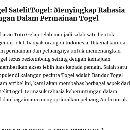
el SatelitTogel: Menyingkap Rahasia
ngan Dalam Permainan Togel
 atau Toto Gelap telah menjadi salah satu bentuk
gemari oleh banyak orang di Indonesia. Dikenal karena
am permainan dan peluangnya untuk memenangkan
ogel terus berkembang seiring dengan kemajuan
memberikan akses lebih luas kepada pemain. Salah satu
opuler di kalangan pecinta Togel adalah Bandar Togel
lam artikel ini, kami akan membahas berbagai aspek dari
telitTogel, termasuk rahasia keberuntungan dalam
l dan bagaimana mengoptimalkan peluang Anda untuk