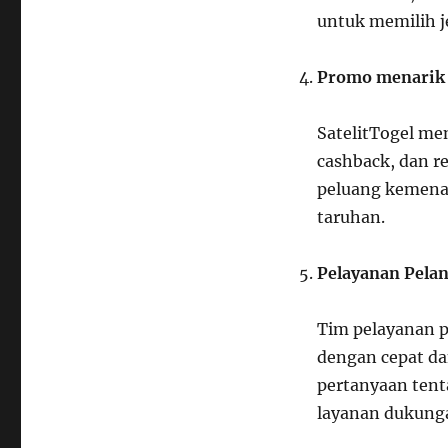
untuk memilih j
Promo menarik
SatelitTogel me
cashback, dan r
peluang kemena
taruhan.
Pelayanan Pela
Tim pelayanan 
dengan cepat da
pertanyaan ten
layanan dukunga