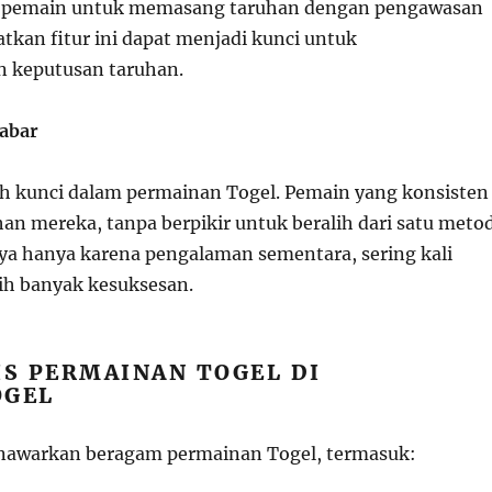
pemain untuk memasang taruhan dengan pengawasan
tkan fitur ini dapat menjadi kunci untuk
 keputusan taruhan.
abar
h kunci dalam permainan Togel. Pemain yang konsisten
han mereka, tanpa berpikir untuk beralih dari satu meto
ya hanya karena pengalaman sementara, sering kali
h banyak kesuksesan.
IS PERMAINAN TOGEL DI
OGEL
enawarkan beragam permainan Togel, termasuk: