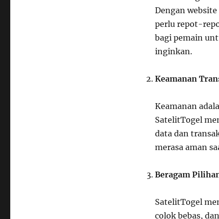
Dengan website 
perlu repot-repo
bagi pemain un
inginkan.
Keamanan Tran
Keamanan adalah
SatelitTogel me
data dan transa
merasa aman saa
Beragam Piliha
SatelitTogel me
colok bebas, da