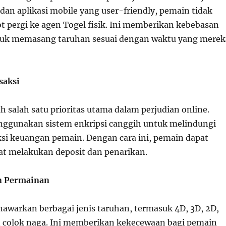
dan aplikasi mobile yang user-friendly, pemain tidak
t pergi ke agen Togel fisik. Ini memberikan kebebasan
tuk memasang taruhan sesuai dengan waktu yang merek
saksi
 salah satu prioritas utama dalam perjudian online.
nggunakan sistem enkripsi canggih untuk melindungi
ksi keuangan pemain. Dengan cara ini, pemain dapat
t melakukan deposit dan penarikan.
n Permainan
nawarkan berbagai jenis taruhan, termasuk 4D, 3D, 2D,
n colok naga. Ini memberikan kekecewaan bagi pemain