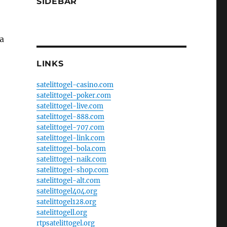
SIDEBAR
a
LINKS
satelittogel-casino.com
satelittogel-poker.com
satelittogel-live.com
satelittogel-888.com
satelittogel-707.com
satelittogel-link.com
satelittogel-bola.com
satelittogel-naik.com
satelittogel-shop.com
satelittogel-alt.com
satelittogel404.org
satelittogel128.org
satelittogell.org
rtpsatelittogel.org