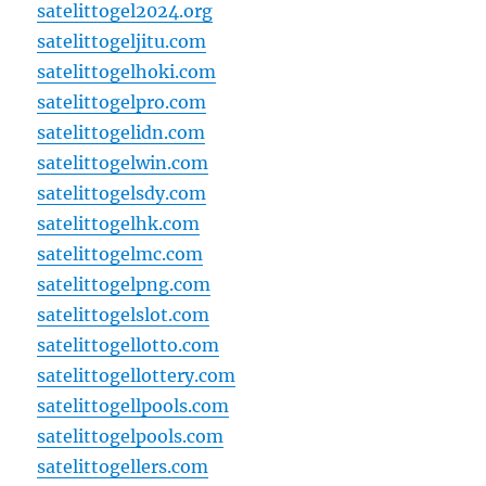
satelittogel2024.org
satelittogeljitu.com
satelittogelhoki.com
satelittogelpro.com
satelittogelidn.com
satelittogelwin.com
satelittogelsdy.com
satelittogelhk.com
satelittogelmc.com
satelittogelpng.com
satelittogelslot.com
satelittogellotto.com
satelittogellottery.com
satelittogellpools.com
satelittogelpools.com
satelittogellers.com