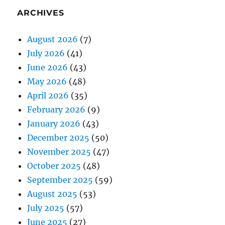
ARCHIVES
August 2026
(7)
July 2026
(41)
June 2026
(43)
May 2026
(48)
April 2026
(35)
February 2026
(9)
January 2026
(43)
December 2025
(50)
November 2025
(47)
October 2025
(48)
September 2025
(59)
August 2025
(53)
July 2025
(57)
June 2025
(27)