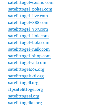
satelittogel-casino.com
satelittogel-poker.com
satelittogel-live.com
satelittogel-888.com
satelittogel-707.com
satelittogel-link.com
satelittogel-bola.com
satelittogel-naik.com
satelittogel-shop.com
satelittogel-alt.com
satelittogel404.org
satelittogel128.org
satelittogell.org
rtpsatelittogel.org
satelittogeel.org
satelittogelku.org