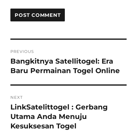
Post
PREVIOUS
navigation
Bangkitnya Satellitogel: Era
Previous
post:
Baru Permainan Togel Online
NEXT
LinkSatelittogel : Gerbang
Next
post:
Utama Anda Menuju
Kesuksesan Togel