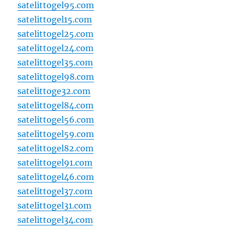
satelittogel95.com
satelittogel15.com
satelittogel25.com
satelittogel24.com
satelittogel35.com
satelittogel98.com
satelittoge32.com
satelittogel84.com
satelittogel56.com
satelittogel59.com
satelittogel82.com
satelittogel91.com
satelittogel46.com
satelittogel37.com
satelittogel31.com
satelittogel34.com