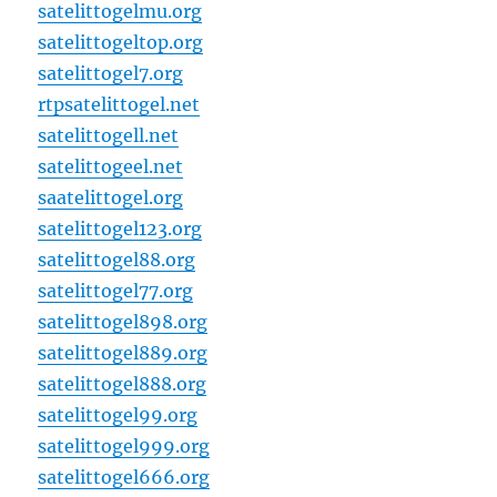
satelittogelmu.org
satelittogeltop.org
satelittogel7.org
rtpsatelittogel.net
satelittogell.net
satelittogeel.net
saatelittogel.org
satelittogel123.org
satelittogel88.org
satelittogel77.org
satelittogel898.org
satelittogel889.org
satelittogel888.org
satelittogel99.org
satelittogel999.org
satelittogel666.org