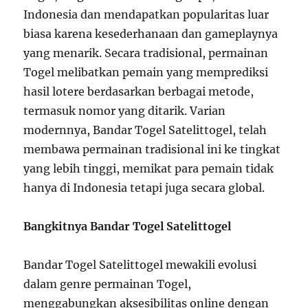
Indonesia dan mendapatkan popularitas luar
biasa karena kesederhanaan dan gameplaynya
yang menarik. Secara tradisional, permainan
Togel melibatkan pemain yang memprediksi
hasil lotere berdasarkan berbagai metode,
termasuk nomor yang ditarik. Varian
modernnya, Bandar Togel Satelittogel, telah
membawa permainan tradisional ini ke tingkat
yang lebih tinggi, memikat para pemain tidak
hanya di Indonesia tetapi juga secara global.
Bangkitnya Bandar Togel Satelittogel
Bandar Togel Satelittogel mewakili evolusi
dalam genre permainan Togel,
menggabungkan aksesibilitas online dengan