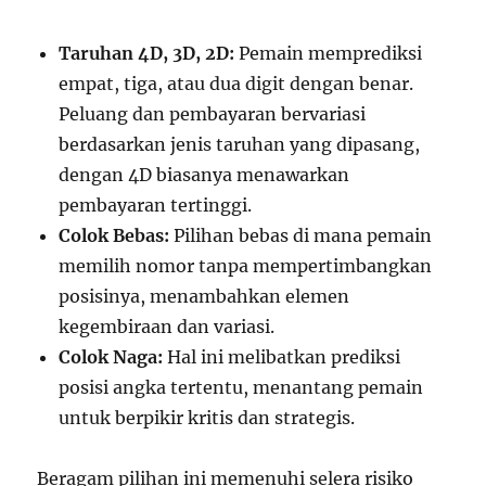
Taruhan 4D, 3D, 2D:
Pemain memprediksi
empat, tiga, atau dua digit dengan benar.
Peluang dan pembayaran bervariasi
berdasarkan jenis taruhan yang dipasang,
dengan 4D biasanya menawarkan
pembayaran tertinggi.
Colok Bebas:
Pilihan bebas di mana pemain
memilih nomor tanpa mempertimbangkan
posisinya, menambahkan elemen
kegembiraan dan variasi.
Colok Naga:
Hal ini melibatkan prediksi
posisi angka tertentu, menantang pemain
untuk berpikir kritis dan strategis.
Beragam pilihan ini memenuhi selera risiko