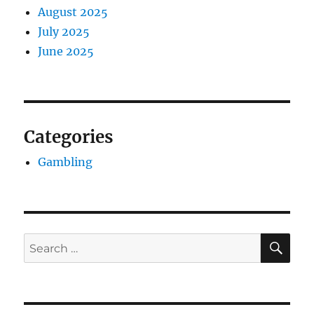
August 2025
July 2025
June 2025
Categories
Gambling
SE
Search
for: