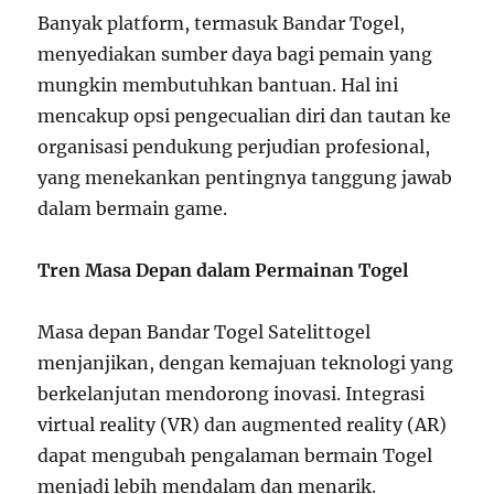
Banyak platform, termasuk Bandar Togel,
menyediakan sumber daya bagi pemain yang
mungkin membutuhkan bantuan. Hal ini
mencakup opsi pengecualian diri dan tautan ke
organisasi pendukung perjudian profesional,
yang menekankan pentingnya tanggung jawab
dalam bermain game.
Tren Masa Depan dalam Permainan Togel
Masa depan Bandar Togel Satelittogel
menjanjikan, dengan kemajuan teknologi yang
berkelanjutan mendorong inovasi. Integrasi
virtual reality (VR) dan augmented reality (AR)
dapat mengubah pengalaman bermain Togel
menjadi lebih mendalam dan menarik.