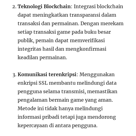
Teknologi Blockchain
: Integrasi blockchain
dapat meningkatkan transparansi dalam
transaksi dan permainan. Dengan merekam
setiap transaksi game pada buku besar
publik, pemain dapat memverifikasi
integritas hasil dan mengkonfirmasi
keadilan permainan.
Komunikasi terenkripsi
: Menggunakan
enkripsi SSL membantu melindungi data
pengguna selama transmisi, memastikan
pengalaman bermain game yang aman.
Metode ini tidak hanya melindungi
informasi pribadi tetapi juga mendorong
kepercayaan di antara pengguna.