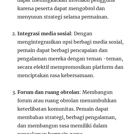
dapat meningkatkan interaksi pengguna
karena peserta dapat mengobrol dan
menyusun strategi selama permainan.
Integrasi media sosial
: Dengan
mengintegrasikan opsi berbagi media sosial,
pemain dapat berbagi pencapaian dan
pengalaman mereka dengan teman -teman,
secara efektif mempromosikan platform dan
menciptakan rasa kebersamaan.
Forum dan ruang obrolan
: Membangun
forum atau ruang obrolan menumbuhkan
keterlibatan komunitas. Pemain dapat
membahas strategi, berbagi pengalaman,
dan membangun rasa memiliki dalam