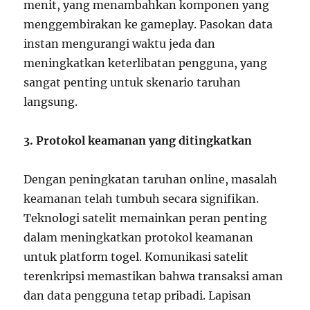
menit, yang menambahkan komponen yang
menggembirakan ke gameplay. Pasokan data
instan mengurangi waktu jeda dan
meningkatkan keterlibatan pengguna, yang
sangat penting untuk skenario taruhan
langsung.
3. Protokol keamanan yang ditingkatkan
Dengan peningkatan taruhan online, masalah
keamanan telah tumbuh secara signifikan.
Teknologi satelit memainkan peran penting
dalam meningkatkan protokol keamanan
untuk platform togel. Komunikasi satelit
terenkripsi memastikan bahwa transaksi aman
dan data pengguna tetap pribadi. Lapisan