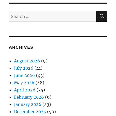
SE
Search
for:
ARCHIVES
August 2026
(9)
July 2026
(41)
June 2026
(43)
May 2026
(48)
April 2026
(35)
February 2026
(9)
January 2026
(43)
December 2025
(50)