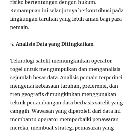
risiko bertentangan dengan hukum.
Kemampuan ini selanjutnya berkontribusi pada
lingkungan taruhan yang lebih aman bagi para
pemain.
5. Analisis Data yang Ditingkatkan
Teknologi satelit memungkinkan operator
togel untuk mengumpulkan dan menganalisis
sejumlah besar data. Analisis pemain terperinci
mengenai kebiasaan taruhan, preferensi, dan
tren geografis dimungkinkan menggunakan
teknik penambangan data berbasis satelit yang
canggih. Wawasan yang diperoleh dari data ini
membantu operator memperbaiki penawaran
mereka, membuat strategi pemasaran yang