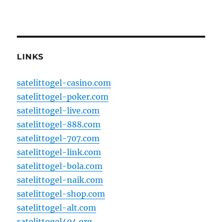
LINKS
satelittogel-casino.com
satelittogel-poker.com
satelittogel-live.com
satelittogel-888.com
satelittogel-707.com
satelittogel-link.com
satelittogel-bola.com
satelittogel-naik.com
satelittogel-shop.com
satelittogel-alt.com
satelittogel404.org