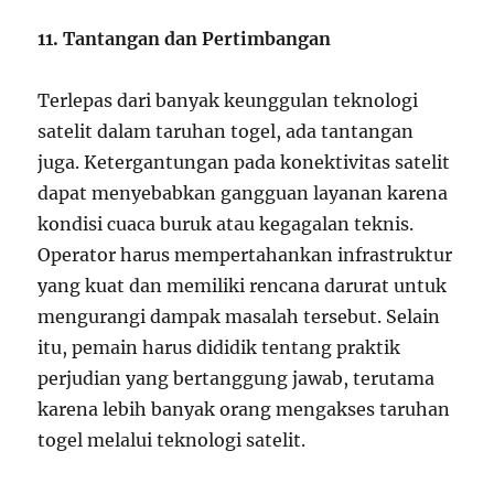
11. Tantangan dan Pertimbangan
Terlepas dari banyak keunggulan teknologi
satelit dalam taruhan togel, ada tantangan
juga. Ketergantungan pada konektivitas satelit
dapat menyebabkan gangguan layanan karena
kondisi cuaca buruk atau kegagalan teknis.
Operator harus mempertahankan infrastruktur
yang kuat dan memiliki rencana darurat untuk
mengurangi dampak masalah tersebut. Selain
itu, pemain harus dididik tentang praktik
perjudian yang bertanggung jawab, terutama
karena lebih banyak orang mengakses taruhan
togel melalui teknologi satelit.