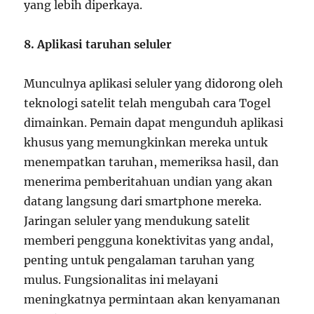
yang lebih diperkaya.
8. Aplikasi taruhan seluler
Munculnya aplikasi seluler yang didorong oleh
teknologi satelit telah mengubah cara Togel
dimainkan. Pemain dapat mengunduh aplikasi
khusus yang memungkinkan mereka untuk
menempatkan taruhan, memeriksa hasil, dan
menerima pemberitahuan undian yang akan
datang langsung dari smartphone mereka.
Jaringan seluler yang mendukung satelit
memberi pengguna konektivitas yang andal,
penting untuk pengalaman taruhan yang
mulus. Fungsionalitas ini melayani
meningkatnya permintaan akan kenyamanan