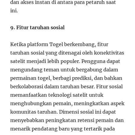
dan akses instan di antara para petaruh saat
ini.
9. Fitur taruhan sosial
Ketika platform Togel berkembang, fitur
taruhan sosial yang ditenagai oleh konektivitas
satelit menjadi lebih populer. Pengguna dapat
mengundang teman untuk bergabung dalam
permainan togel, berbagi prediksi, dan bahkan
berkolaborasi dalam taruhan besar. Fitur sosial
memanfaatkan teknologi satelit untuk
menghubungkan pemain, meningkatkan aspek
komunitas taruhan. Dimensi sosial ini dapat
menyebabkan peningkatan retensi pemain dan
menarik pendatang baru yang tertarik pada