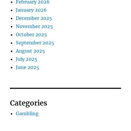
February 2026
January 2026
December 2025
November 2025
October 2025
September 2025
August 2025
July 2025
June 2025
Categories
Gambling