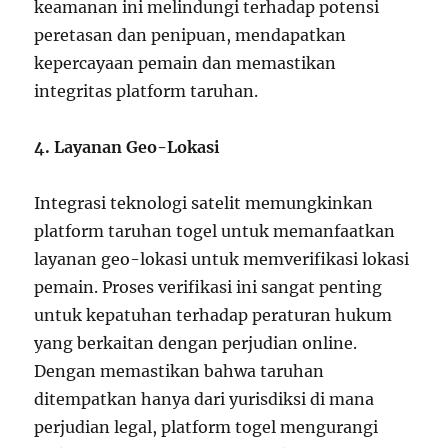
keamanan ini melindungi terhadap potensi
peretasan dan penipuan, mendapatkan
kepercayaan pemain dan memastikan
integritas platform taruhan.
4. Layanan Geo-Lokasi
Integrasi teknologi satelit memungkinkan
platform taruhan togel untuk memanfaatkan
layanan geo-lokasi untuk memverifikasi lokasi
pemain. Proses verifikasi ini sangat penting
untuk kepatuhan terhadap peraturan hukum
yang berkaitan dengan perjudian online.
Dengan memastikan bahwa taruhan
ditempatkan hanya dari yurisdiksi di mana
perjudian legal, platform togel mengurangi