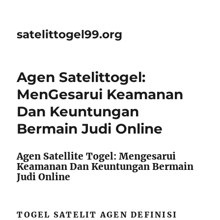
satelittogel99.org
Agen Satelittogel:
MenGesarui Keamanan
Dan Keuntungan
Bermain Judi Online
Agen Satellite Togel: Mengesarui
Keamanan Dan Keuntungan Bermain
Judi Online
TOGEL SATELIT AGEN DEFINISI