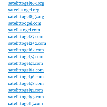
satelittogel503.org
sateelittogel.org
satelittogel853.org
satelittoogel.com
satellittogel.com
satelittogel27.com
satelittogel252.com
satelittogel62.com
satelittogel74.com
satelittogel41.com
satelittogel85.com
satelittogel36.com
satelittogel48.com
satelittogel51.com
satelittogel95.com
satelittogel15.com