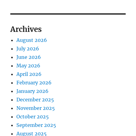
Archives
August 2026
July 2026
June 2026
May 2026
April 2026
February 2026
January 2026
December 2025
November 2025
October 2025
September 2025
August 2025