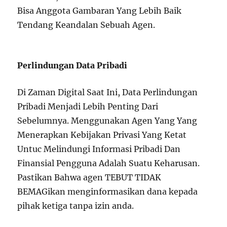
Bisa Anggota Gambaran Yang Lebih Baik
Tendang Keandalan Sebuah Agen.
Perlindungan Data Pribadi
Di Zaman Digital Saat Ini, Data Perlindungan
Pribadi Menjadi Lebih Penting Dari
Sebelumnya. Menggunakan Agen Yang Yang
Menerapkan Kebijakan Privasi Yang Ketat
Untuc Melindungi Informasi Pribadi Dan
Finansial Pengguna Adalah Suatu Keharusan.
Pastikan Bahwa agen TEBUT TIDAK
BEMAGikan menginformasikan dana kepada
pihak ketiga tanpa izin anda.