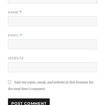
NAME
*
EMAIL
*
WEBSITE
Save my name, email, and website in this browser for
the next time I comment.