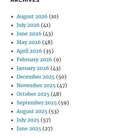
ARCHIVES
August 2026
(10)
July 2026
(41)
June 2026
(43)
May 2026
(48)
April 2026
(35)
February 2026
(9)
January 2026
(43)
December 2025
(50)
November 2025
(47)
October 2025
(48)
September 2025
(59)
August 2025
(53)
July 2025
(57)
June 2025
(27)