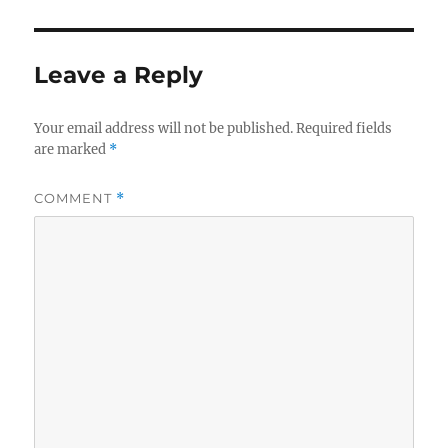
Leave a Reply
Your email address will not be published.
Required fields
are marked
*
COMMENT
*