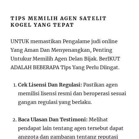
TIPS MEMILIH AGEN SATELIT
KOGEL YANG TEPAT
UNTUK memastikan Pengalame judi online
Yang Aman Dan Menyenangkan, Penting
Untukur Memilih Agen Delan Bijak. BerIKUT
ADALAH BEBERAPA Tips Yang Perlu Diingat.
Cek Lisensi Dan Regulasi:
Pastikan agen
memilisi lisensi resmi dan beroperasi sesuai
gangan regulasi yang berlaku.
Baca Ulasan Dan Testimoni:
Melihat
pendapat lain tentang agen tersebut dapat
anggota dan gambaran tentang reputasi