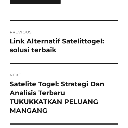
Post
PREVIOUS
navigation
Link Alternatif Satelittogel:
Previous
post:
solusi terbaik
NEXT
Satelite Togel: Strategi Dan
Next
post:
Analisis Terbaru
TUKUKKATKAN PELUANG
MANGANG