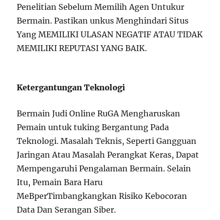
Penelitian Sebelum Memilih Agen Untukur
Bermain. Pastikan unkus Menghindari Situs
Yang MEMILIKI ULASAN NEGATIF ​​ATAU TIDAK
MEMILIKI REPUTASI YANG BAIK.
Ketergantungan Teknologi
Bermain Judi Online RuGA Mengharuskan
Pemain untuk tuking Bergantung Pada
Teknologi. Masalah Teknis, Seperti Gangguan
Jaringan Atau Masalah Perangkat Keras, Dapat
Mempengaruhi Pengalaman Bermain. Selain
Itu, Pemain Bara Haru
MeBperTimbangkangkan Risiko Kebocoran
Data Dan Serangan Siber.