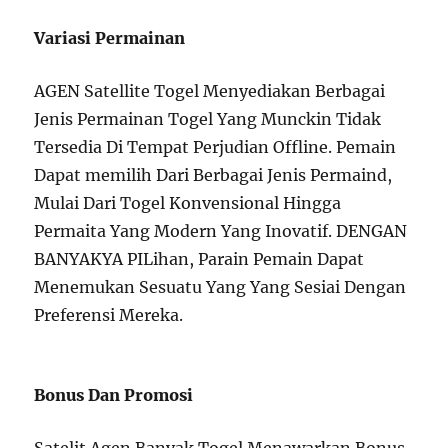
Variasi Permainan
AGEN Satellite Togel Menyediakan Berbagai
Jenis Permainan Togel Yang Munckin Tidak
Tersedia Di Tempat Perjudian Offline. Pemain
Dapat memilih Dari Berbagai Jenis Permaind,
Mulai Dari Togel Konvensional Hingga
Permaita Yang Modern Yang Inovatif. DENGAN
BANYAKYA PILihan, Parain Pemain Dapat
Menemukan Sesuatu Yang Yang Sesiai Dengan
Preferensi Mereka.
Bonus Dan Promosi