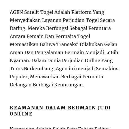
AGEN Satelit Togel Adalah Platform Yang
Menyediakan Layanan Perjudian Togel Secara
Daring. Mereka Berfungsi Sebagai Perantara
Antara Pemain Dan Permaita Togel,
Memastikan Bahwa Transaksi Dilakukan Gelan
Aman Dan Pengalaman Bermain Menjadi LeBih
Nyaman. Dalam Dunia Perjudian Online Yang
Terus Berkembang, Agen ini menjadi Semakins
Populer, Menawarkan Berbagai Permaita
Delangan Berbagai Keuntungan.
KEAMANAN DALAM BERMAIN JUDI
ONLINE