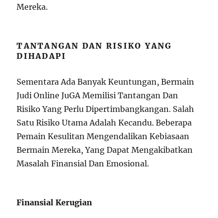
Mereka.
TANTANGAN DAN RISIKO YANG
DIHADAPI
Sementara Ada Banyak Keuntungan, Bermain
Judi Online JuGA Memilisi Tantangan Dan
Risiko Yang Perlu Dipertimbangkangan. Salah
Satu Risiko Utama Adalah Kecandu. Beberapa
Pemain Kesulitan Mengendalikan Kebiasaan
Bermain Mereka, Yang Dapat Mengakibatkan
Masalah Finansial Dan Emosional.
Finansial Kerugian