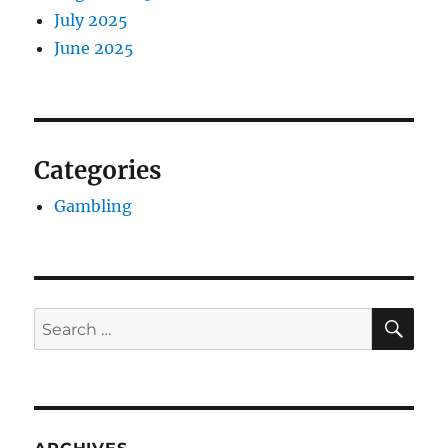
July 2025
June 2025
Categories
Gambling
SE
Search
for: